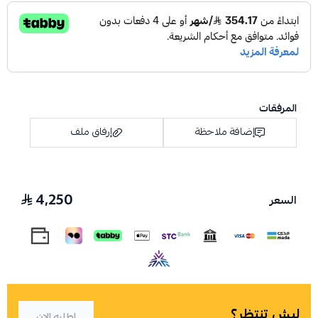
المرفقات
إضافة ملاحظة
إرفاق ملف
4,250
السعر
اسحب و افلت الملف هنا
استعراض
ليش تنتظر؟
اطلبه الان