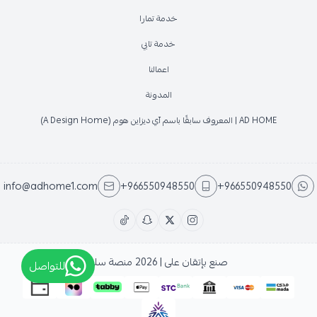
خدمة تمارا
خدمة تابي
اعمالنا
المدونة
AD HOME | المعروف سابقًا باسم آي ديزاين هوم (A Design Home)
info@adhome1.com
+966550948550
+966550948550
صنع بإتقان على | 2026
منصة سلة
للتواصل