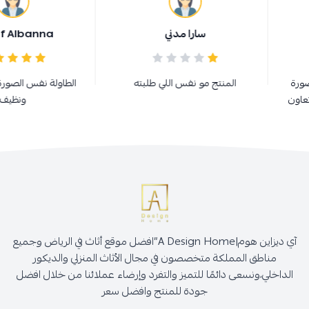
سارا مدني
Rehaf Albanna
المنتج مو نفس اللي طلبته
الطاولة نفس الصورة شغل مم
ونظيف
آي ديزاين هوم|A Design Home”افضل موقع أثاث في الرياض وجميع
مناطق المملكة متخصصون في مجال الأثاث المنزلي والديكور
الداخلي،ونسعى دائمًا للتميز والتفرد وإرضاء عملائنا من خلال افضل
جودة للمنتج وافضل سعر