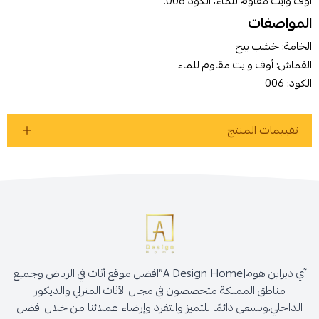
أوف وايت مقاوم للماء، الكود 006.
المواصفات
أوافق على سياسة الشراء
الخامة: خشب بيج
القماش: أوف وايت مقاوم للماء
اطلب المنتج
الكود: 006
تقييمات المنتج
آي ديزاين هوم|A Design Home”افضل موقع أثاث في الرياض وجميع
مناطق المملكة متخصصون في مجال الأثاث المنزلي والديكور
الداخلي،ونسعى دائمًا للتميز والتفرد وإرضاء عملائنا من خلال افضل