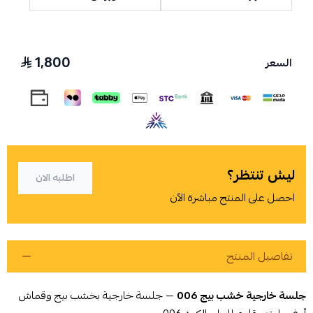
1,800
السعر
اسحب و افلت الملف هنا
استعراض
ليش تنتظر؟
اطلبه الان
احصل على المنتج مباشرة الآن
تفاصيل المنتج
جلسة خارجية خشب بيج 006
— جلسة خارجية بخشب بيج وقماش