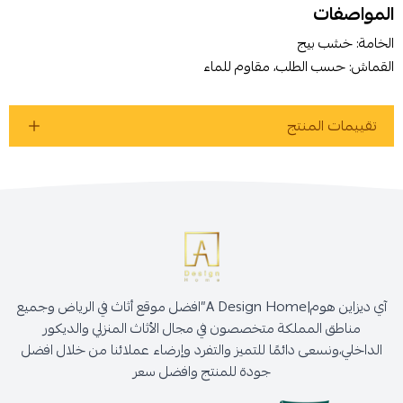
المواصفات
أوافق على سياسة الشراء
الخامة: خشب بيج
القماش: حسب الطلب، مقاوم للماء
اطلب المنتج
تقييمات المنتج
آي ديزاين هوم|A Design Home”افضل موقع أثاث في الرياض وجميع
مناطق المملكة متخصصون في مجال الأثاث المنزلي والديكور
الداخلي،ونسعى دائمًا للتميز والتفرد وإرضاء عملائنا من خلال افضل
جودة للمنتج وافضل سعر