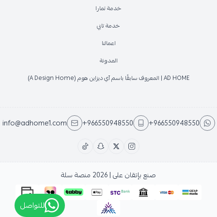
خدمة تمارا
خدمة تابي
اعمالنا
المدونة
AD HOME | المعروف سابقًا باسم آي ديزاين هوم (A Design Home)
info@adhome1.com
+966550948550
+966550948550
صنع بإتقان على | 2026
منصة سلة
للتواصل