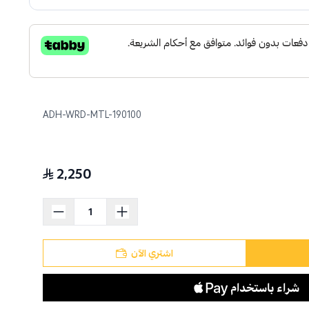
ADH-WRD-MTL-190100
2,250
اشتري الآن