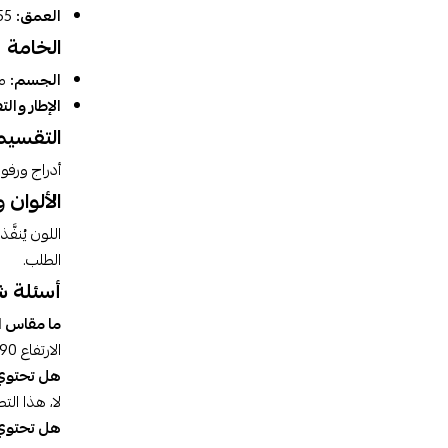
العمق:
55 سم.
الخامة
الجسم:
مي
الإطار وال
التقسيم
أدراج ورفو
الألوان
اللون يُنف
الطلب.
أسئلة ش
ما مقاس ا
الارتفاع 190 سم، العرض 100 سم، العمق 55 سم.
هل تحتوي 
لا، هذا ال
هل تحتوي 