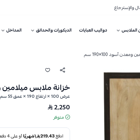
ل والإسترجاع
 الملابس
دواليب العبايات
الديكورات والحدائق
المداخل
معدن أسود 100×190 سم
خزانة ملابس ميلامين ومعدن 
عرض 100 × ارتفاع 190 × عمق 55 سم — ميلامين ومعدن أسود — أدراج ورفوف
2,250
متوفر