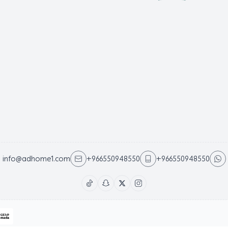
info@adhome1.com
+966550948550
+966550948550