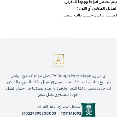
يم يتضمن أدراجاً ورفوفاً للتخزين.
عديل المقاس أو اللون؟
ّذ المقاس واللون حسب طلب العميل.
آي ديزاين هوم|A Design Home”افضل موقع أثاث في الرياض
وجميع مناطق المملكة متخصصون في مجال الأثاث المنزلي والديكور
الداخلي،ونسعى دائمًا للتميز والتفرد وإرضاء عملائنا من خلال افضل
جودة للمنتج وافضل سعر
السجل التجاري
الرقم الضريبي
310227898200003
1011141092