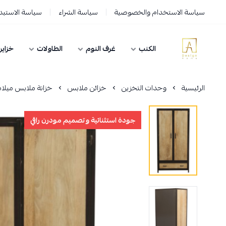
سياسة الاستخدام والخصوصية
سياسة الشراء
سياسة الاستبدا
الكنب
غرف النوم
الطاولات
خزاين
AD HOME
الرئيسية
وحدات التخزين
خزائن ملابس
خزانة ملابس ميلامين و
جودة استثنائية وتصميم مودرن راقي