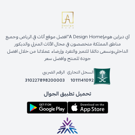
آي ديزاين هوم|A Design Home”افضل موقع أثاث في الرياض وجميع
مناطق المملكة متخصصون في مجال الأثاث المنزلي والديكور
الداخلي،ونسعى دائمًا للتميز والتفرد وإرضاء عملائنا من خلال افضل
جودة للمنتج وافضل سعر
السجل التجاري
الرقم الضريبي
310227898200003
1011141092
تحميل تطبيق الجوال