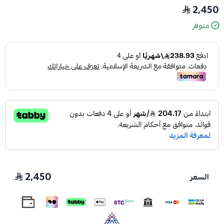
2,450
متوفر
2,450
السعر