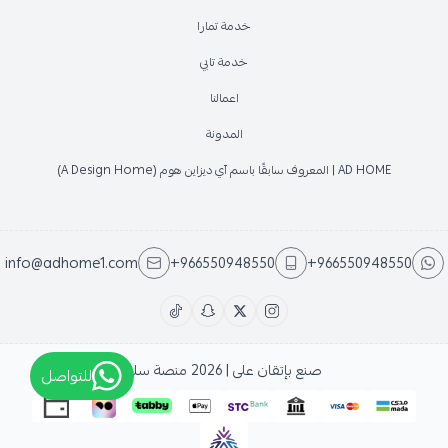
خدمة تمارا
خدمة تابي
اعمالنا
المدونة
AD HOME | المعروف سابقًا باسم آي ديزاين هوم (A Design Home)
info@adhome1.com
+966550948550
+966550948550
صنع بإتقان على | 2026
منصة سلة
للتواصل