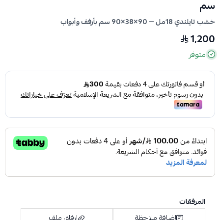
سم
خشب تايلندي 18مل — 90×38×90 سم بأرفف وأبواب
1,200
متوفر
المرفقات
إضافة ملاحظة
إرفاق ملف