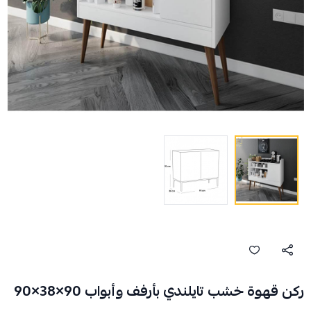
ركن قهوة خشب تايلندي بأرفف وأبواب 90×38×90