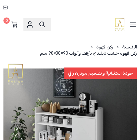
0
AD HOME
الرئيسية
ركن قهوة
ركن قهوة خشب تايلندي بأرفف وأبواب 90×38×90 سم
جودة استثنائية وتصميم مودرن راقي