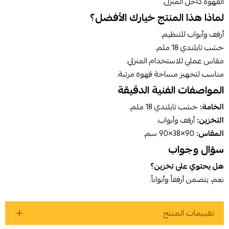
القهوة داخل المنزل.
لماذا هذا المنتج خيارك الأفضل؟
أوافق على سياسة الشراء
أرفف وأبواب للتنظيم.
خشب تايلندي 18 ملم.
اطلب المنتج
مقاس عملي للاستخدام المنزلي.
مناسب لتجهيز مساحة قهوة مرتبة.
المواصفات الفنية الدقيقة
الخامة:
خشب تايلندي 18 ملم.
التخزين:
أرفف وأبواب.
المقاس:
90×38×90 سم.
سؤال وجواب
هل يحتوي على تخزين؟
نعم، يتضمن أرففاً وأبواباً.
تقييمات المنتج