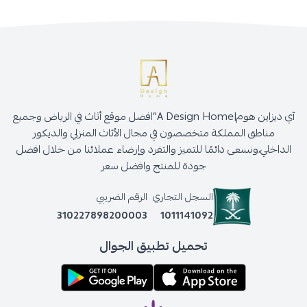
آي ديزاين هوم|A Design Home”افضل موقع أثاث في الرياض وجميع
مناطق المملكة متخصصون في مجال الأثاث المنزلي والديكور
الداخلي،ونسعى دائمًا للتميز والتفرد وإرضاء عملائنا من خلال افضل
جودة للمنتج وافضل سعر
السجل التجاري
الرقم الضريبي
310227898200003
1011141092
تحميل تطبيق الجوال