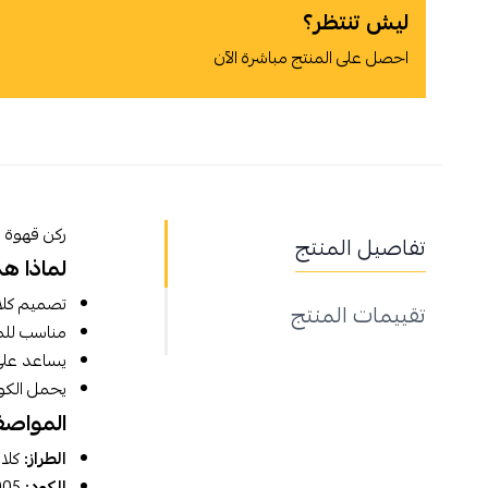
ليش تنتظر؟
احصل على المنتج مباشرة الآن
أوافق على سياسة الشراء
ركن قهوة ب
تفاصيل المنتج
لماذا ه
اطلب المنتج
تصميم كلا
تقييمات المنتج
مناسب للم
يساعد على 
يحمل الكود 005 للتمييز بين ال
المواصفا
الطراز:
كلا
الكود:
005.