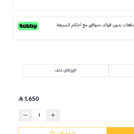
إرفاق ملف
1,650
اسحب و افلت الملف هنا
استعراض
اشتري الآن