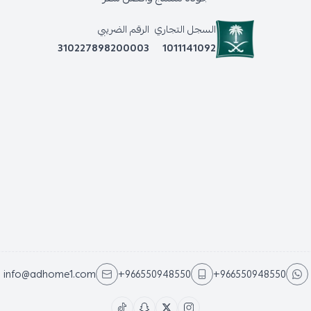
السجل التجاري
الرقم الضريبي
310227898200003
1011141092
info@adhome1.com
+966550948550
+966550948550