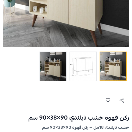
ركن قهوة خشب تايلندي 90×38×90 سم
خشب تايلندي 18مل — ركن قهوة 90×38×90 سم