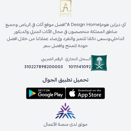
آي ديزاين هوم|A Design Home”افضل موقع أثاث في الرياض وجميع
مناطق المملكة متخصصون في مجال الأثاث المنزلي والديكور
الداخلي،ونسعى دائمًا للتميز والتفرد وإرضاء عملائنا من خلال افضل
جودة للمنتج وافضل سعر
السجل التجاري
الرقم الضريبي
310227898200003
1011141092
تحميل تطبيق الجوال
موثق لدى منصة الأعمال