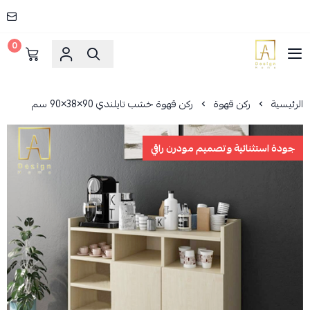
0
AD HOME
الرئيسية
ركن قهوة
ركن قهوة خشب تايلندي 90×38×90 سم
جودة استثنائية وتصميم مودرن راقي