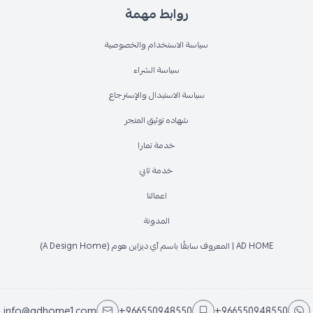
روابط مهمة
سياسة الاستخدام والخصوصية
سياسة الشراء
سياسة الاستبدال والإسترجاع
شهاده توثيق المتجر
خدمة تمارا
خدمة تابي
اعمالنا
المدونة
AD HOME | المعروف سابقًا باسم آي ديزاين هوم (A Design Home)
info@adhome1.com
+966550948550
+966550948550