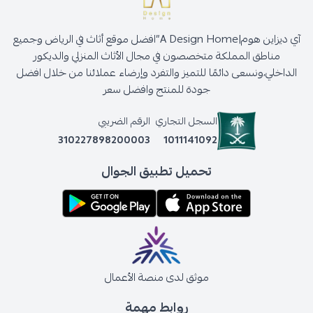
آي ديزاين هوم|A Design Home”افضل موقع أثاث في الرياض وجميع
مناطق المملكة متخصصون في مجال الأثاث المنزلي والديكور
الداخلي،ونسعى دائمًا للتميز والتفرد وإرضاء عملائنا من خلال افضل
جودة للمنتج وافضل سعر
السجل التجاري
الرقم الضريبي
310227898200003
1011141092
تحميل تطبيق الجوال
موثق لدى منصة الأعمال
روابط مهمة