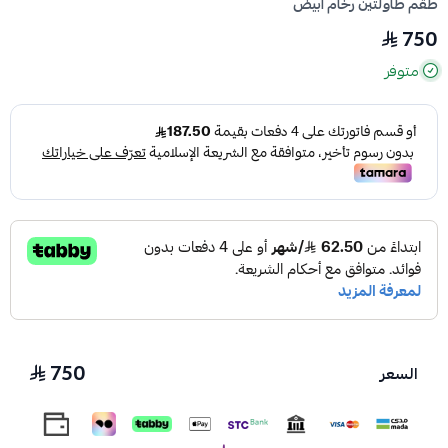
طقم طاولتين رخام أبيض
750
متوفر
750
السعر