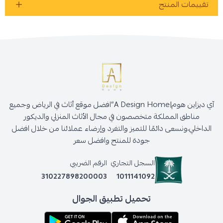
تقييمات المنتج
اطلب المنتج
آي ديزاين هوم|A Design Home”افضل موقع أثاث في الرياض وجميع
مناطق المملكة متخصصون في مجال الأثاث المنزلي والديكور
الداخلي،ونسعى دائمًا للتميز والتفرد وإرضاء عملائنا من خلال افضل
جودة للمنتج وافضل سعر
السجل التجاري
الرقم الضريبي
310227898200003
1011141092
تحميل تطبيق الجوال