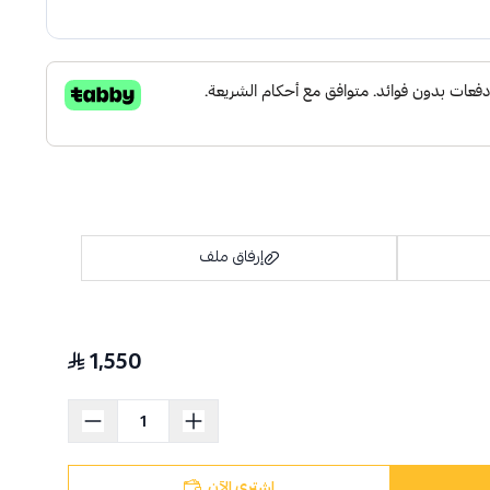
إرفاق ملف
1,550
اسحب و افلت الملف هنا
استعراض
اشتري الآن