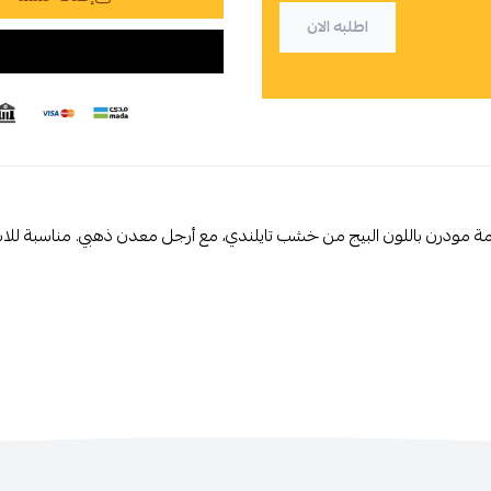
اطلبه الان
ة مودرن باللون البيج من خشب تايلندي، مع أرجل معدن ذهبي. مناسبة للا