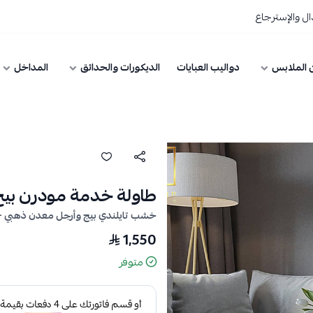
ل والإسترجاع
 الملابس
دواليب العبايات
الديكورات والحدائق
المداخل
طاولة خدمة مودرن بيج
خشب تايلندي بيج وأرجل معدن ذهبي —
1,550
متوفر