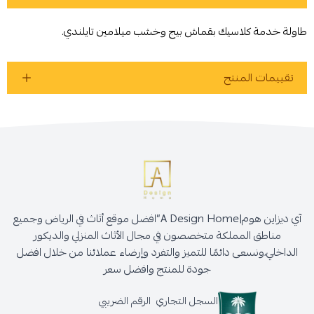
طاولة خدمة كلاسيك بقماش بيج وخشب ميلامين تايلندي.
تقييمات المنتج
أوافق على سياسة الشراء
اطلب المنتج
آي ديزاين هوم|A Design Home”افضل موقع أثاث في الرياض وجميع
مناطق المملكة متخصصون في مجال الأثاث المنزلي والديكور
الداخلي،ونسعى دائمًا للتميز والتفرد وإرضاء عملائنا من خلال افضل
جودة للمنتج وافضل سعر
السجل التجاري
الرقم الضريبي