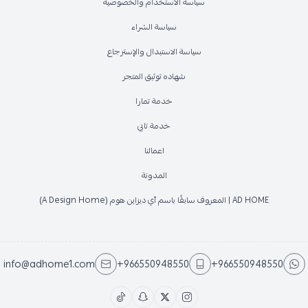
سياسة الاستخدام والخصوصية
سياسة الشراء
سياسة الاستبدال والإسترجاع
شهاده توثيق المتجر
خدمة تمارا
خدمة تابي
اعمالنا
المدونة
AD HOME | المعروف سابقًا باسم آي ديزاين هوم (A Design Home)
info@adhome1.com
+966550948550
+966550948550