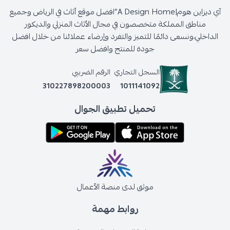
آي ديزاين هوم|A Design Home”افضل موقع أثاث في الرياض وجميع
مناطق المملكة متخصصون في مجال الأثاث المنزلي والديكور
الداخلي،ونسعى دائمًا للتميز والتفرد وإرضاء عملائنا من خلال افضل
جودة للمنتج وافضل سعر
السجل التجاري
الرقم الضريبي
310227898200003
1011141092
تحميل تطبيق الجوال
موثق لدى منصة الأعمال
روابط مهمة