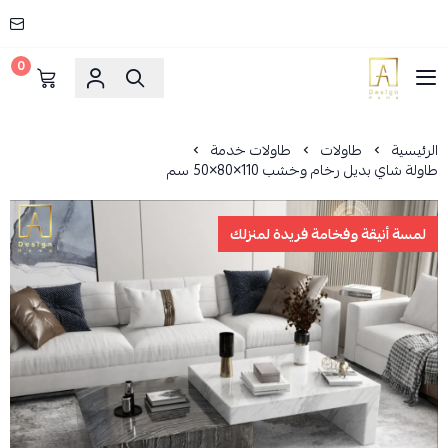
0
AD HOME
الرئيسية
طاولات
طاولات خدمة
طاولة شاي بديل رخام وخشب 110×80×50 سم
لمسة أنيقة وفخامة فريدة لمنزلك