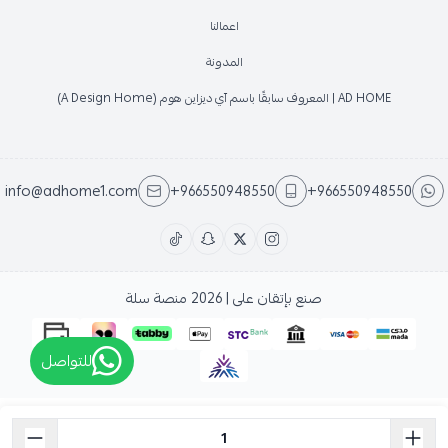
اعمالنا
المدونة
AD HOME | المعروف سابقًا باسم آي ديزاين هوم (A Design Home)
info@adhome1.com
+966550948550
+966550948550
صنع بإتقان على | 2026
منصة سلة
للتواصل