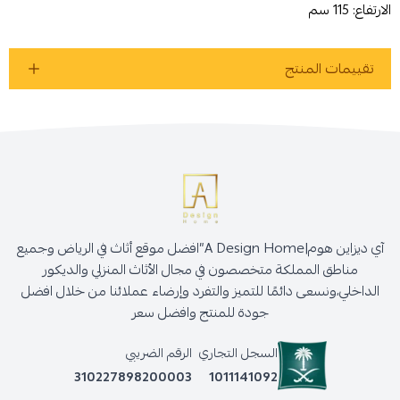
الارتفاع: 115 سم
تقييمات المنتج
آي ديزاين هوم|A Design Home”افضل موقع أثاث في الرياض وجميع
مناطق المملكة متخصصون في مجال الأثاث المنزلي والديكور
الداخلي،ونسعى دائمًا للتميز والتفرد وإرضاء عملائنا من خلال افضل
جودة للمنتج وافضل سعر
السجل التجاري
الرقم الضريبي
310227898200003
1011141092