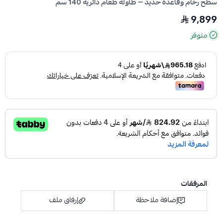
سطح رخام وقاعدة حديد — طاولة طعام دائرية 140 سم
9,899
متوفر
المرفقات
إضافة ملاحظة
إرفاق ملف