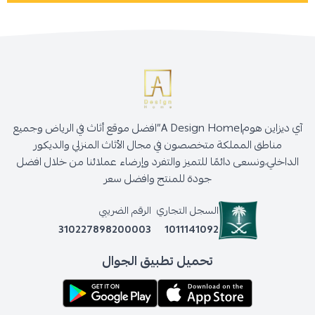
آي ديزاين هوم|A Design Home”افضل موقع أثاث في الرياض وجميع
مناطق المملكة متخصصون في مجال الأثاث المنزلي والديكور
الداخلي،ونسعى دائمًا للتميز والتفرد وإرضاء عملائنا من خلال افضل
جودة للمنتج وافضل سعر
السجل التجاري
الرقم الضريبي
310227898200003
1011141092
تحميل تطبيق الجوال