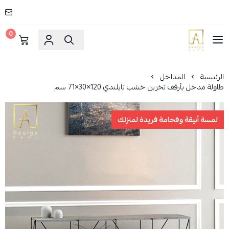
0
AD HOME
الرئيسية
المداخل
طاولة مدخل بأرفف تخزين خشب تايلندي 120×30×71 سم
لمسة أنيقة وفخامة فريدة لمنزلك