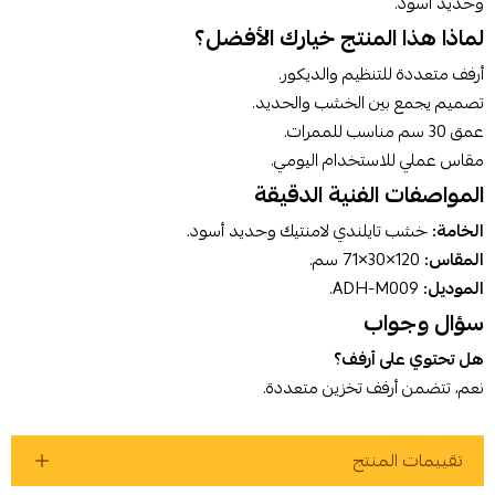
وحديد أسود.
لماذا هذا المنتج خيارك الأفضل؟
أوافق على سياسة الشراء
أرفف متعددة للتنظيم والديكور.
تصميم يجمع بين الخشب والحديد.
اطلب المنتج
عمق 30 سم مناسب للممرات.
مقاس عملي للاستخدام اليومي.
المواصفات الفنية الدقيقة
الخامة:
خشب تايلندي لامنتيك وحديد أسود.
المقاس:
120×30×71 سم.
الموديل:
ADH-M009.
سؤال وجواب
هل تحتوي على أرفف؟
نعم، تتضمن أرفف تخزين متعددة.
تقييمات المنتج