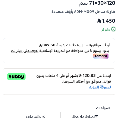
120×30×71 سم
طاولة مدخل ADH-M009 بأرفف متعددة
1,450
متوفر
المرفقات
إضافة ملاحظة
إرفاق ملف