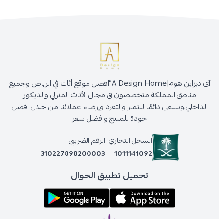
آي ديزاين هوم|A Design Home”افضل موقع أثاث في الرياض وجميع
مناطق المملكة متخصصون في مجال الأثاث المنزلي والديكور
الداخلي،ونسعى دائمًا للتميز والتفرد وإرضاء عملائنا من خلال افضل
جودة للمنتج وافضل سعر
السجل التجاري
الرقم الضريبي
310227898200003
1011141092
تحميل تطبيق الجوال