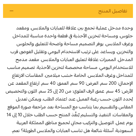
تفاصيل المنتج
وحدة مدخل عملية تجمع بين علاقة للعبايات والملابس، ومقعد
جلوس، ومساحة لتخزين الأحذية في قطعة واحدة مناسبة للمداخل
وغرف الملابس. يوفر التصميم مساحة واضحة للتعليق والجلوس
والتخزين، ويساعد على ترتيب الاستخدام اليومي وتقليل الفوضى قرب
أوافق على سياسة الشراء
المدخل. المميزات علاقة لتعليق العبايات والملابس. مقعد مدمج
اطلب المنتج
للاستخدام اليومي. مساحة مخصصة لتخزين الأحذية. تصميم مناسب
للمداخل وغرف الملابس. الخامة خشب ميلامين. المقاسات الارتفاع
الإجمالي: 200 سم. العرض: 90 سم. العمق: 40 سم. ارتفاع المقعد عن
الأرض: 45 سم. عمق الرف العلوي: من 20 إلى 25 سم. اللون والتخصيص
يُحدد اللون حسب رغبة العميل عند اعتماد الطلب، ويمكن تعديل
المقاس والتقسيم بما يتناسب مع المساحة بعد مراجعة صورة الموقع
والمقاسات. التنفيذ والتسليم يُنفَّذ المنتج حسب الطلب خلال 10 إلى 14
يوم عمل. التوصيل والتركيب مجاني لجميع مناطق المملكة العربية
السعودية. أسئلة شائعة هل تناسب العبايات والملابس الطويلة؟ نعم،