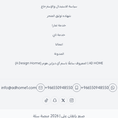
سياسة الاستبدال والإسترجاع
شهاده توثيق المتجر
خدمة تمارا
خدمة تابي
اعمالنا
المدونة
AD HOME | المعروف سابقًا باسم آي ديزاين هوم (A Design Home)
info@adhome1.com
+966550948550
+966550948550
صنع بإتقان على | 2026
منصة سلة