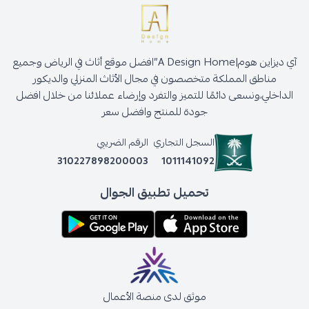
آي ديزاين هوم|A Design Home”افضل موقع أثاث في الرياض وجميع
مناطق المملكة متخصصون في مجال الأثاث المنزلي والديكور
الداخلي،ونسعى دائمًا للتميز والتفرد وإرضاء عملائنا من خلال افضل
جودة للمنتج وافضل سعر
السجل التجاري
الرقم الضريبي
310227898200003
1011141092
تحميل تطبيق الجوال
موثق لدى منصة الأعمال