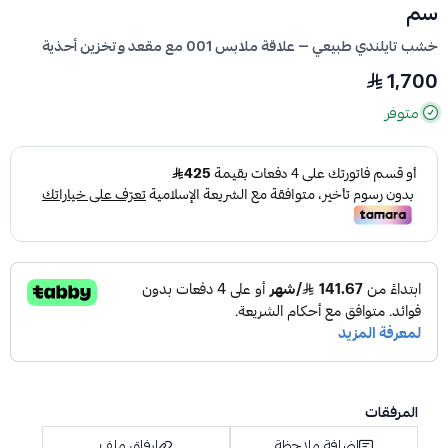
سم
خشب تايلندي طبيعي — علاقة ملابس 001 مع مقعد وتخزين أحذية
1,700
متوفر
المرفقات
إضافة ملاحظة
إرفاق ملف