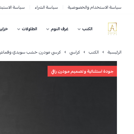
سياسة الاستخدام والخصوصية
سياسة الشراء
سياسة الاستبدا
الكنب
غرف النوم
الطاولات
خزاين
AD HOME
الرئيسية
الكنب
كراسي
كرسي مودرن خشب سويدي وقماش تركي 75×
جودة استثنائية وتصميم مودرن راقي