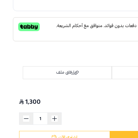
إرفاق ملف
1,300
اسحب و افلت الملف هنا
استعراض
اشتري الآن