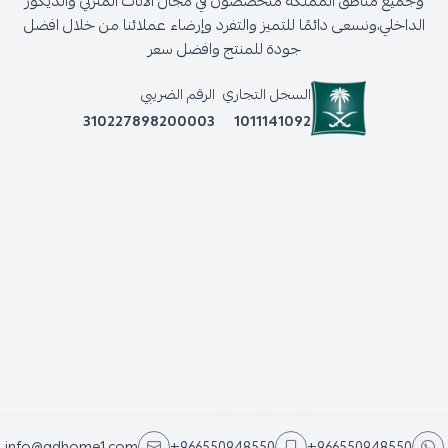
وجميع مناطق المملكة متخصصون في مجال الأثاث المنزلي والديكور
الداخلي،ونسعى دائمًا للتميز والتفرد وإرضاء عملائنا من خلال افضل
جودة للمنتج وافضل سعر
السجل التجاري
الرقم الضريبي
310227898200003
1011141092
info@adhome1.com
+966550948550
+966550948550