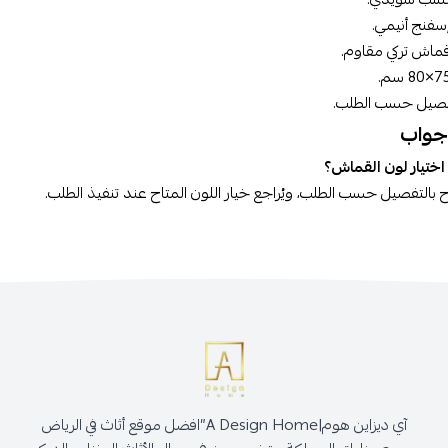
سفنج أنيمي.
ماش تركي مقاوم.
صيل حسب الطلب.
جواب
ختيار لون القماش؟
ح بالتفصيل حسب الطلب، ويُراجع خيار اللون المتاح عند تنفيذ الطلب.
آي ديزاين هوم|A Design Home”افضل موقع أثاث في الرياض