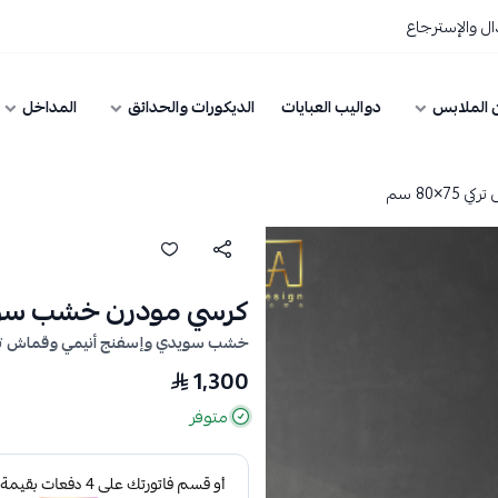
ل والإسترجاع
 الملابس
دواليب العبايات
الديكورات والحدائق
المداخل
80 سم
كرسي مودرن خشب سويدي وق
خشب سويدي وإسفنج أنيمي وقماش تركي مقاوم — كرسي 5
1,300
متوفر