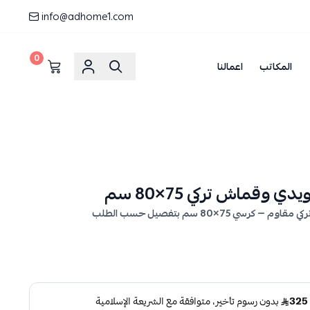
info@adhome1.com
0
المكاتب
اعمالنا
ماش تركي 75×80 سم
7×80 سم بتفصيل حسب الطلب