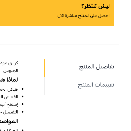
ليش تنتظر؟
احصل على المنتج مباشرة الآن
أوافق على سياسة الشراء
كرسي مودر
تفاصيل المنتج
الجلوس.
اطلب المنتج
لماذا ه
تقييمات المنتج
هيكل الخشب
القماش التر
إسفنج أنيم
التفصيل ح
المواصفا
الهيكل:
خش