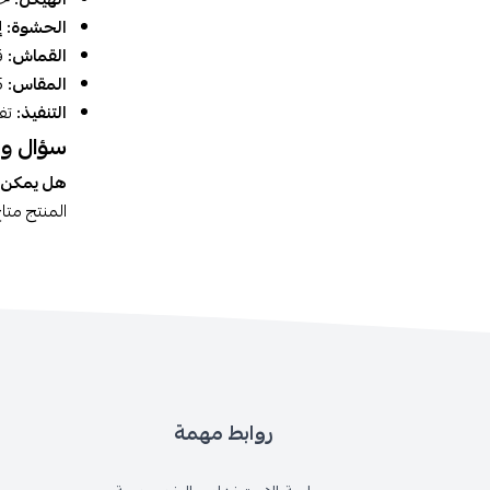
الحشوة:
إ
القماش:
ق
المقاس:
75×80 سم.
التنفيذ:
تف
سؤال و
هل يمكن ا
المنتج متا
روابط مهمة