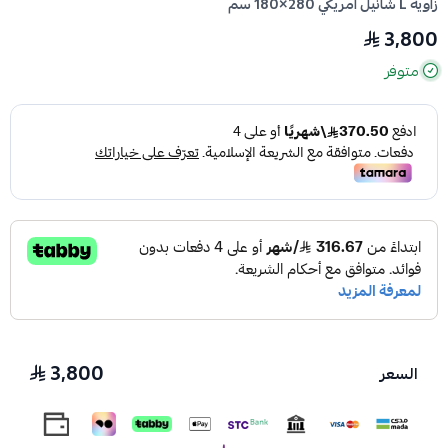
زاوية L شانيل أمريكي 280×180 سم
3,800
متوفر
3,800
السعر