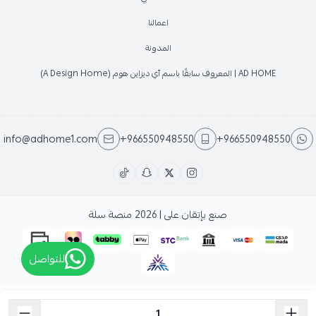
اعمالنا
المدونة
AD HOME | المعروف سابقًا باسم آي ديزاين هوم (A Design Home)
info@adhome1.com
+966550948550
+966550948550
صنع بإتقان على | 2026
منصة سلة
للتواصل