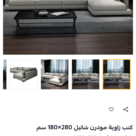
كنب زاوية مودرن شانيل 280×180 سم