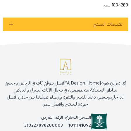
280×180 سم.
تقييمات المنتج
آي ديزاين هوم|A Design Home”افضل موقع أثاث في الرياض وجميع
مناطق المملكة متخصصون في مجال الأثاث المنزلي والديكور
الداخلي،ونسعى دائمًا للتميز والتفرد وإرضاء عملائنا من خلال افضل
جودة للمنتج وافضل سعر
السجل التجاري
الرقم الضريبي
310227898200003
1011141092