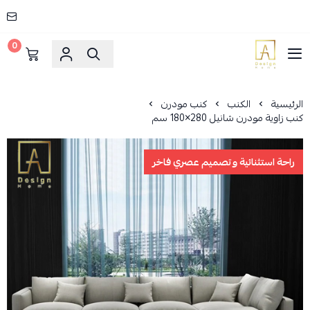
0
AD HOME
الرئيسية
الكنب
كنب مودرن
كنب زاوية مودرن شانيل 280×180 سم
راحة استثنائية وتصميم عصري فاخر