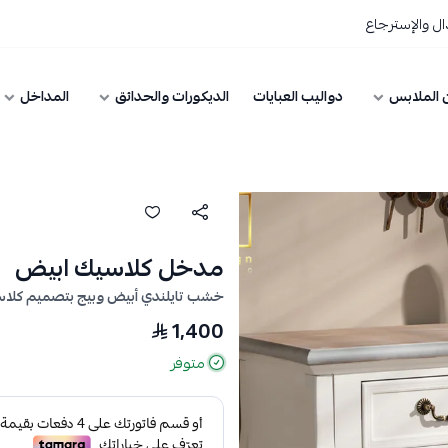
ل والإسترجاع
 الملابس
دواليب العبايات
الديكورات والحدائق
المداخل
مدخل كلاسيك ابيض
خشب تايلندي أبيض وبيج بتصميم كلا
1,400
متوفر