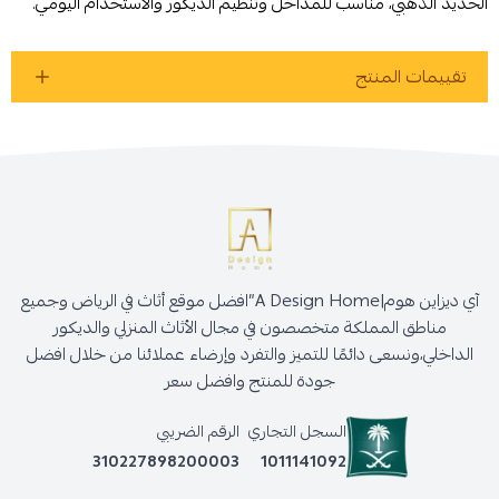
الحديد الذهبي، مناسب للمداخل وتنظيم الديكور والاستخدام اليومي.
أوافق على سياسة الشراء
تقييمات المنتج
اطلب المنتج
آي ديزاين هوم|A Design Home”افضل موقع أثاث في الرياض وجميع
مناطق المملكة متخصصون في مجال الأثاث المنزلي والديكور
الداخلي،ونسعى دائمًا للتميز والتفرد وإرضاء عملائنا من خلال افضل
جودة للمنتج وافضل سعر
السجل التجاري
الرقم الضريبي
310227898200003
1011141092