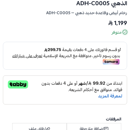
الذهبي ADH-C0005
رخام أبيض وقاعدة حديد ذهبي — ADH-C0005
1,199
متوفر
المرفقات
إضافة ملاحظة
إرفاق ملف