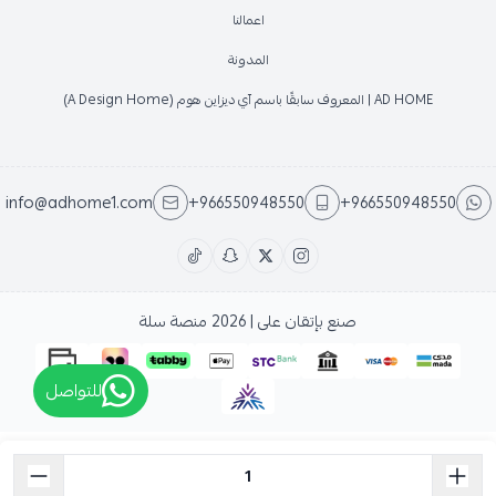
اعمالنا
المدونة
AD HOME | المعروف سابقًا باسم آي ديزاين هوم (A Design Home)
info@adhome1.com
+966550948550
+966550948550
صنع بإتقان على | 2026
منصة سلة
للتواصل