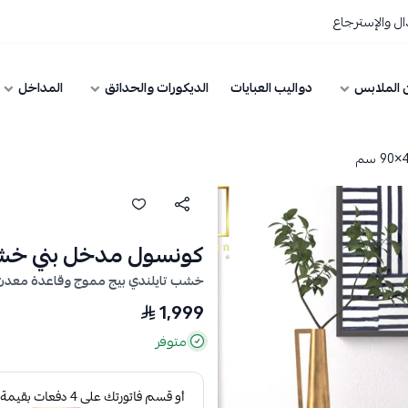
ل والإسترجاع
 الملابس
دواليب العبايات
الديكورات والحدائق
المداخل
كونسول مدخل بني خشب قشرة ج
خشب تايلندي بيج مموج وقاعدة معدن
1,999
متوفر