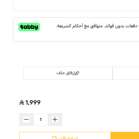
إرفاق ملف
1,999
اسحب و افلت الملف هنا
استعراض
اشتري الآن