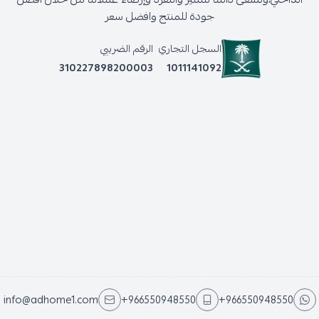
جودة للمنتج وافضل سعر
السجل التجاري
الرقم الضريبي
310227898200003
1011141092
info@adhome1.com
+966550948550
+966550948550