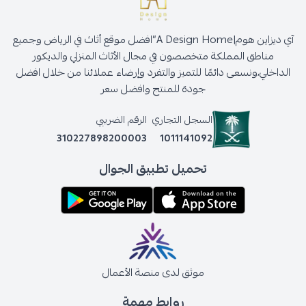
آي ديزاين هوم|A Design Home”افضل موقع أثاث في الرياض وجميع
مناطق المملكة متخصصون في مجال الأثاث المنزلي والديكور
الداخلي،ونسعى دائمًا للتميز والتفرد وإرضاء عملائنا من خلال افضل
جودة للمنتج وافضل سعر
السجل التجاري
الرقم الضريبي
310227898200003
1011141092
تحميل تطبيق الجوال
موثق لدى منصة الأعمال
روابط مهمة