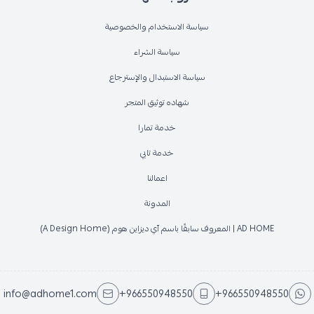
سياسة الاستخدام والخصوصية
سياسة الشراء
سياسة الاستبدال والإسترجاع
شهاده توثيق المتجر
خدمة تمارا
خدمة تابي
اعمالنا
المدونة
AD HOME | المعروف سابقًا باسم آي ديزاين هوم (A Design Home)
info@adhome1.com
+966550948550
+966550948550