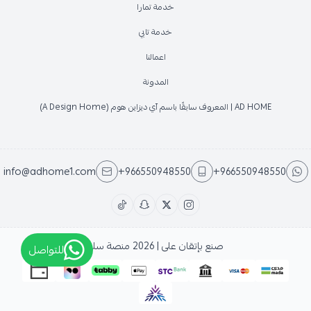
خدمة تمارا
خدمة تابي
اعمالنا
المدونة
AD HOME | المعروف سابقًا باسم آي ديزاين هوم (A Design Home)
info@adhome1.com
+966550948550
+966550948550
صنع بإتقان على | 2026
منصة سلة
للتواصل